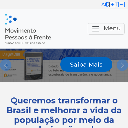
A
T
Menu
Saiba Mais
Previous
Ne
Queremos transformar o
Brasil e melhorar a vida da
população por meio da