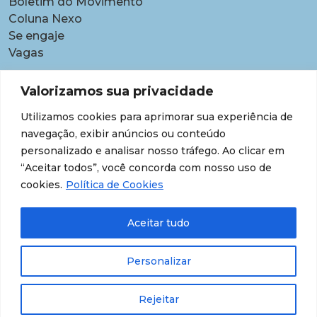
Boletim do Movimento
Coluna Nexo
Se engaje
Vagas
Pautas
Valorizamos sua privacidade
Carreiras
Utilizamos cookies para aprimorar sua experiência de
Contratações temporárias
navegação, exibir anúncios ou conteúdo
Equidade étnico-racial
personalizado e analisar nosso tráfego. Ao clicar em
Equidade para Mulheres
“Aceitar todos”, você concorda com nosso uso de
Gestão de desempenho e desenvolvimento
cookies.
Política de Cookies
Política para lideranças
Segurança jurídica
Aceitar tudo
Supersalários
Transparência de dados sobre lideranças
Personalizar
Rejeitar
© 202609 Todos os Direitos Reservados.