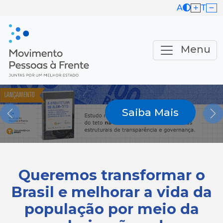
A
T
Menu
Saiba Mais
Previous
Ne
Queremos transformar o
Brasil e melhorar a vida da
população por meio da