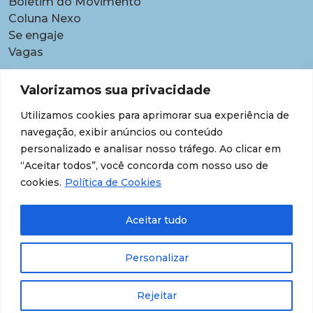
Boletim do Movimento
Coluna Nexo
Se engaje
Vagas
Pautas
Valorizamos sua privacidade
Carreiras
Utilizamos cookies para aprimorar sua experiência de
Contratações temporárias
navegação, exibir anúncios ou conteúdo
Equidade étnico-racial
personalizado e analisar nosso tráfego. Ao clicar em
Equidade para Mulheres
“Aceitar todos”, você concorda com nosso uso de
Gestão de desempenho e desenvolvimento
cookies.
Política de Cookies
Política para lideranças
Segurança jurídica
Aceitar tudo
Supersalários
Transparência de dados sobre lideranças
Personalizar
Rejeitar
© 202609 Todos os Direitos Reservados.