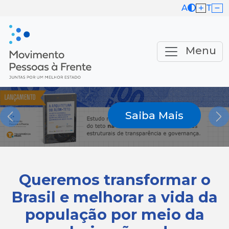
A
T
Menu
Saiba Mais
Previous
Ne
Queremos transformar o
Brasil e melhorar a vida da
população por meio da