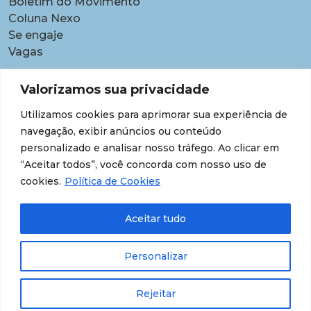
Boletim do Movimento
Coluna Nexo
Se engaje
Vagas
Pautas
Valorizamos sua privacidade
Carreiras
Utilizamos cookies para aprimorar sua experiência de
Contratações temporárias
navegação, exibir anúncios ou conteúdo
Equidade étnico-racial
personalizado e analisar nosso tráfego. Ao clicar em
Equidade para Mulheres
“Aceitar todos”, você concorda com nosso uso de
Gestão de desempenho e desenvolvimento
cookies.
Política de Cookies
Política para lideranças
Segurança jurídica
Aceitar tudo
Supersalários
Transparência de dados sobre lideranças
Personalizar
Rejeitar
© 202607 Todos os Direitos Reservados.