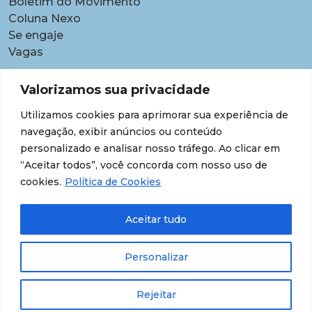
Boletim do Movimento
Coluna Nexo
Se engaje
Vagas
Pautas
Valorizamos sua privacidade
Carreiras
Utilizamos cookies para aprimorar sua experiência de
Contratações temporárias
navegação, exibir anúncios ou conteúdo
Equidade étnico-racial
personalizado e analisar nosso tráfego. Ao clicar em
Equidade para Mulheres
“Aceitar todos”, você concorda com nosso uso de
Gestão de desempenho e desenvolvimento
cookies.
Política de Cookies
Política para lideranças
Segurança jurídica
Aceitar tudo
Supersalários
Transparência de dados sobre lideranças
Personalizar
Rejeitar
© 202608 Todos os Direitos Reservados.