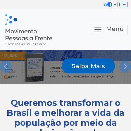
A
T
Menu
Saiba Mais
Previous
Ne
Queremos transformar o
Brasil e melhorar a vida da
população por meio da