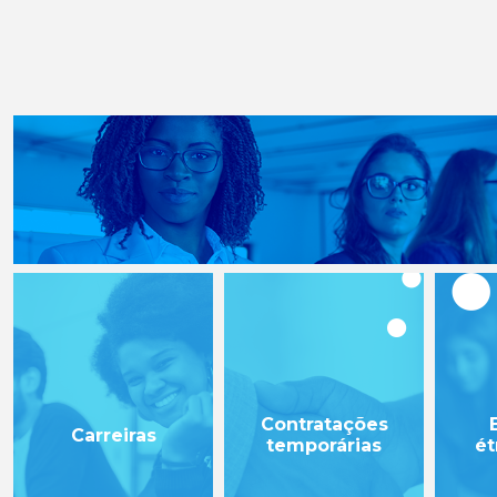
Contratações
Carreiras
temporárias
ét