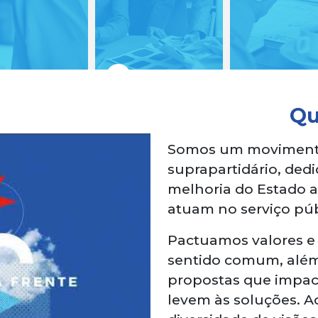
Q
Somos um movimento d
suprapartidário, ded
melhoria do Estado a
atuam no serviço púb
Pactuamos valores e
sentido comum, além 
propostas que impac
levem às soluções. A