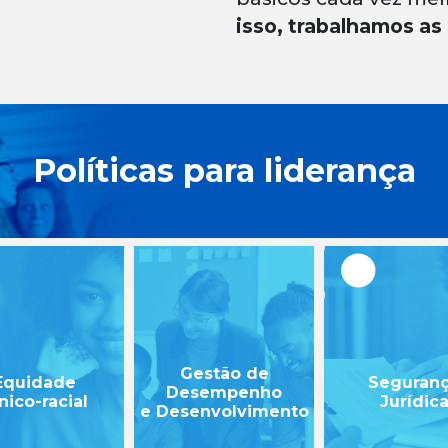
isso, trabalhamos as 
Políticas para liderança
Gestão de
Equidade
Seguran
Desempenho
nico-racial
Jurídic
e Desenvolvimento