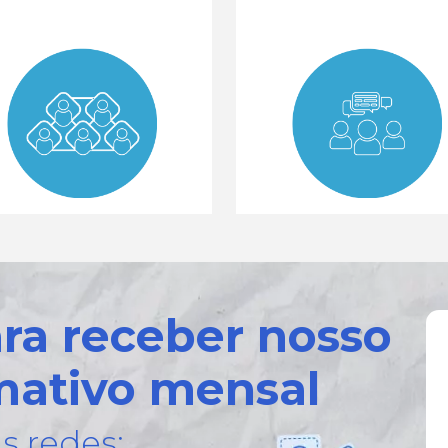
ara receber nosso
mativo mensal
s redes: