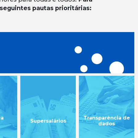
seguintes pautas prioritárias:
ça
Transparência de
Supersalários
a
dados