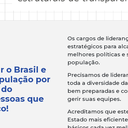
Os cargos de lideran
estratégicos para a
melhores políticas e 
população.
 o Brasil e
Precisamos de lider
opulação por
toda a diversidade da
 do
bem preparadas e co
essoas que
gerir suas equipes.
o!
Acreditamos que est
Estado mais eficiente
básicos cada vez mel