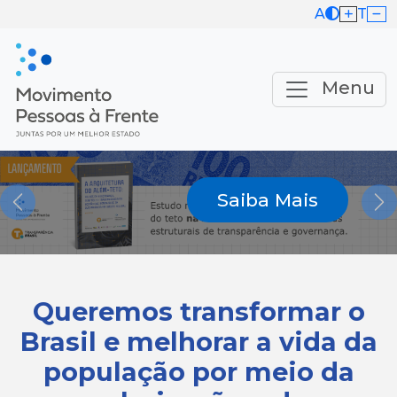
A
T
Menu
Saiba Mais
Previous
Ne
Queremos transformar o
Brasil e melhorar a vida da
população por meio da