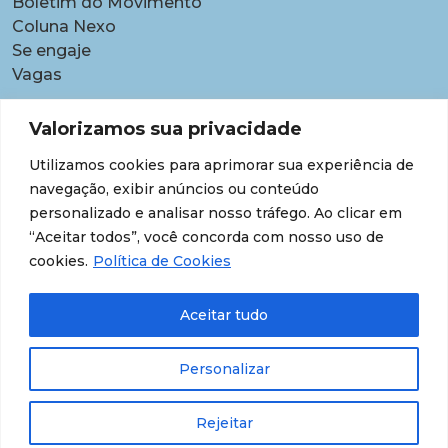
Boletim do Movimento
Coluna Nexo
Se engaje
Vagas
Pautas
Valorizamos sua privacidade
Carreiras
Utilizamos cookies para aprimorar sua experiência de
Contratações temporárias
navegação, exibir anúncios ou conteúdo
Equidade étnico-racial
personalizado e analisar nosso tráfego. Ao clicar em
Equidade para Mulheres
“Aceitar todos”, você concorda com nosso uso de
Gestão de desempenho e desenvolvimento
cookies.
Política de Cookies
Política para lideranças
Segurança jurídica
Aceitar tudo
Supersalários
Transparência de dados sobre lideranças
Personalizar
Rejeitar
© 202609 Todos os Direitos Reservados.