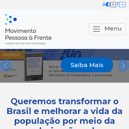
A
T
Menu
Saiba Mais
Previous
Ne
Queremos transformar o
Brasil e melhorar a vida da
população por meio da