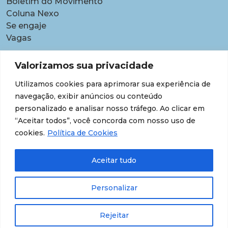
Boletim do Movimento
Coluna Nexo
Se engaje
Vagas
Pautas
Valorizamos sua privacidade
Carreiras
Utilizamos cookies para aprimorar sua experiência de
Contratações temporárias
navegação, exibir anúncios ou conteúdo
Equidade étnico-racial
personalizado e analisar nosso tráfego. Ao clicar em
Equidade para Mulheres
“Aceitar todos”, você concorda com nosso uso de
Gestão de desempenho e desenvolvimento
cookies.
Política de Cookies
Política para lideranças
Segurança jurídica
Aceitar tudo
Supersalários
Transparência de dados sobre lideranças
Personalizar
Rejeitar
© 202609 Todos os Direitos Reservados.