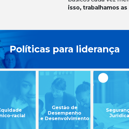
isso, trabalhamos as 
Políticas para liderança
Gestão de
Equidade
Seguran
Desempenho
nico-racial
Jurídic
e Desenvolvimento