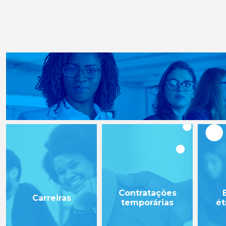
Contratações
Carreiras
temporárias
ét