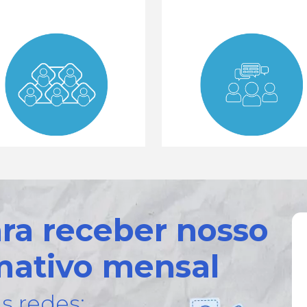
ara receber nosso
mativo mensal
s redes: