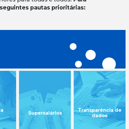
seguintes pautas prioritárias:
ça
Transparência de
Supersalários
a
dados