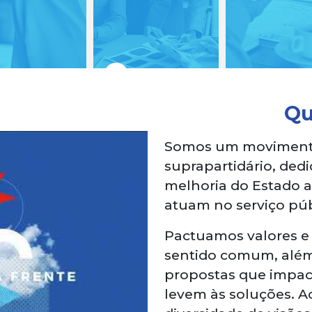
Q
Somos um movimento d
suprapartidário, ded
melhoria do Estado a
atuam no serviço púb
Pactuamos valores e
sentido comum, além 
propostas que impac
levem às soluções. A