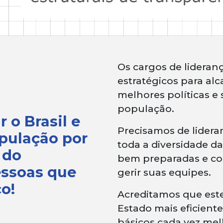
Os cargos de lideran
estratégicos para a
melhores políticas e 
população.
 o Brasil e
Precisamos de lider
opulação por
toda a diversidade da
 do
bem preparadas e co
essoas que
gerir suas equipes.
o!
Acreditamos que est
Estado mais eficiente
básicos cada vez mel