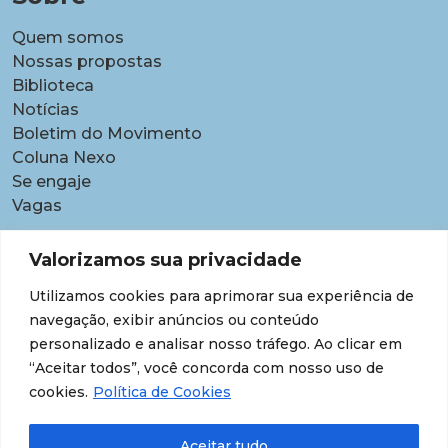
Quem somos
Nossas propostas
Biblioteca
Notícias
Boletim do Movimento
Coluna Nexo
Se engaje
Vagas
Pautas
Valorizamos sua privacidade
Carreiras
Utilizamos cookies para aprimorar sua experiência de
Contratações temporárias
navegação, exibir anúncios ou conteúdo
Equidade étnico-racial
personalizado e analisar nosso tráfego. Ao clicar em
Equidade para Mulheres
“Aceitar todos”, você concorda com nosso uso de
Gestão de desempenho e desenvolvimento
cookies.
Política de Cookies
Política para lideranças
Segurança jurídica
Aceitar tudo