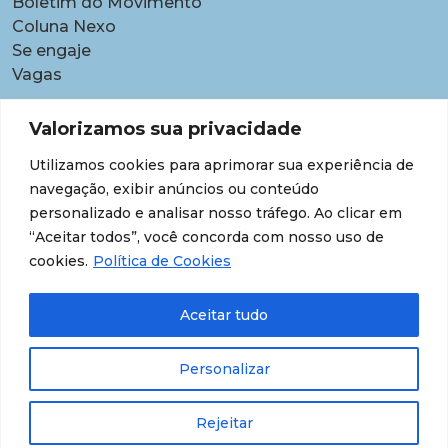
Boletim do Movimento
Coluna Nexo
Se engaje
Vagas
Pautas
Valorizamos sua privacidade
Carreiras
Utilizamos cookies para aprimorar sua experiência de
Contratações temporárias
navegação, exibir anúncios ou conteúdo
Equidade étnico-racial
personalizado e analisar nosso tráfego. Ao clicar em
Equidade para Mulheres
“Aceitar todos”, você concorda com nosso uso de
Gestão de desempenho e desenvolvimento
cookies.
Política de Cookies
Política para lideranças
Segurança jurídica
Aceitar tudo
Supersalários
Transparência de dados sobre lideranças
Personalizar
Rejeitar
© 202609 Todos os Direitos Reservados.