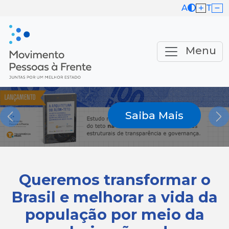
A
T
Menu
Saiba Mais
Previous
Ne
Queremos transformar o
Brasil e melhorar a vida da
população por meio da