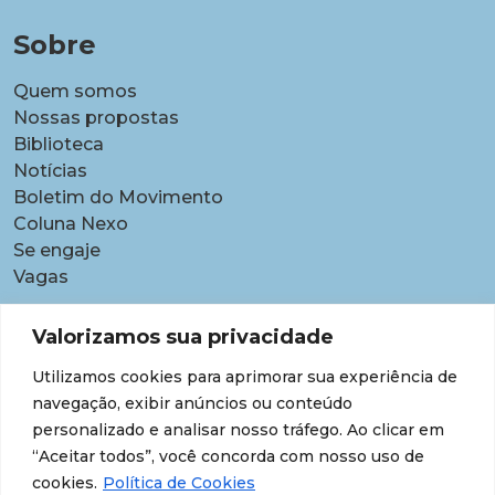
Sobre
Quem somos
Nossas propostas
Biblioteca
Notícias
Boletim do Movimento
Coluna Nexo
Se engaje
Vagas
Pautas
Valorizamos sua privacidade
Carreiras
Utilizamos cookies para aprimorar sua experiência de
Contratações temporárias
navegação, exibir anúncios ou conteúdo
Equidade étnico-racial
personalizado e analisar nosso tráfego. Ao clicar em
Equidade para Mulheres
“Aceitar todos”, você concorda com nosso uso de
Gestão de desempenho e desenvolvimento
cookies.
Política de Cookies