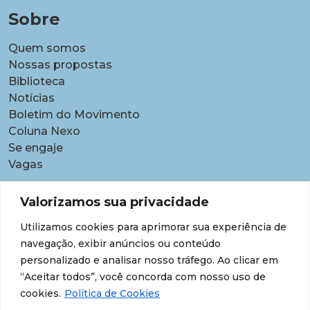
Sobre
Quem somos
Nossas propostas
Biblioteca
Notícias
Boletim do Movimento
Coluna Nexo
Se engaje
Vagas
Pautas
Valorizamos sua privacidade
Carreiras
Utilizamos cookies para aprimorar sua experiência de
Contratações temporárias
navegação, exibir anúncios ou conteúdo
Equidade étnico-racial
personalizado e analisar nosso tráfego. Ao clicar em
Equidade para Mulheres
“Aceitar todos”, você concorda com nosso uso de
Gestão de desempenho e desenvolvimento
cookies.
Política de Cookies
Política para lideranças