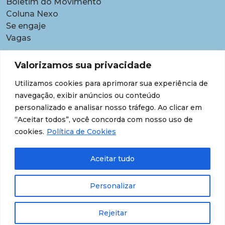
Boletim do Movimento
Coluna Nexo
Se engaje
Vagas
Pautas
Valorizamos sua privacidade
Carreiras
Utilizamos cookies para aprimorar sua experiência de
Contratações temporárias
navegação, exibir anúncios ou conteúdo
Equidade étnico-racial
personalizado e analisar nosso tráfego. Ao clicar em
Equidade para Mulheres
“Aceitar todos”, você concorda com nosso uso de
Gestão de desempenho e desenvolvimento
cookies.
Política de Cookies
Política para lideranças
Segurança jurídica
Aceitar tudo
Supersalários
Transparência de dados sobre lideranças
Personalizar
Rejeitar
© 202608 Todos os Direitos Reservados.