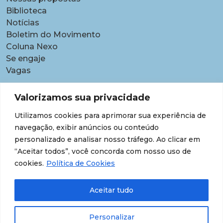
Biblioteca
Notícias
Boletim do Movimento
Coluna Nexo
Se engaje
Vagas
Pautas
Valorizamos sua privacidade
Carreiras
Utilizamos cookies para aprimorar sua experiência de
Contratações temporárias
navegação, exibir anúncios ou conteúdo
Equidade étnico-racial
personalizado e analisar nosso tráfego. Ao clicar em
Equidade para Mulheres
“Aceitar todos”, você concorda com nosso uso de
Gestão de desempenho e desenvolvimento
cookies.
Política de Cookies
Política para lideranças
Segurança jurídica
Aceitar tudo
Supersalários
Transparência de dados sobre lideranças
Personalizar