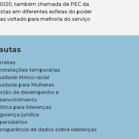
 32/2020, também chamada de PEC da
stas em diferentes esferas do poder
as voltado para melhoria do serviço
autas
rreiras
ntratações temporárias
uidade étnico-racial
uidade para Mulheres
stão de desempenho e
senvolvimento
lítica para lideranças
gurança jurídica
persalários
ansparência de dados sobre lideranças