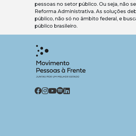
pessoas no setor público. Ou seja, não 
Reforma Administrativa. As soluções deb
público, não só no âmbito federal, e bu
público brasileiro.