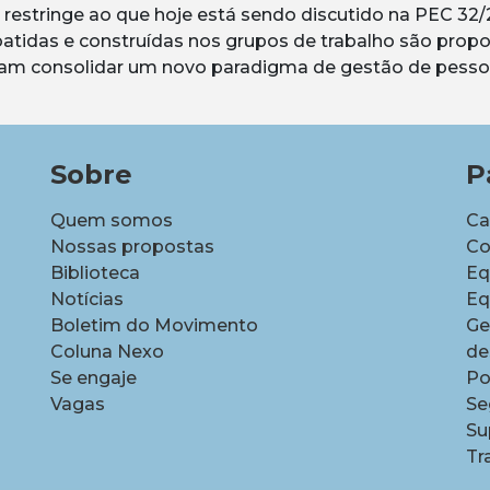
se restringe ao que hoje está sendo discutido na PEC
atidas e construídas nos grupos de trabalho são propo
scam consolidar um novo paradigma de gestão de pesso
Sobre
P
Quem somos
Ca
Nossas propostas
Co
Biblioteca
Eq
Notícias
Eq
Boletim do Movimento
Ge
Coluna Nexo
de
Se engaje
Po
Vagas
Se
Su
Tr