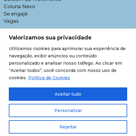
Coluna Nexo
Se engaje
Vagas
Pautas
Valorizamos sua privacidade
Carreiras
Utilizamos cookies para aprimorar sua experiência de
Contratações temporárias
navegação, exibir anúncios ou conteúdo
Equidade étnico-racial
personalizado e analisar nosso tráfego. Ao clicar em
Equidade para Mulheres
“Aceitar todos”, você concorda com nosso uso de
Gestão de desempenho e desenvolvimento
cookies.
Política de Cookies
Política para lideranças
Segurança jurídica
Aceitar tudo
Supersalários
Transparência de dados sobre lideranças
Personalizar
Rejeitar
© 202609 Todos os Direitos Reservados.