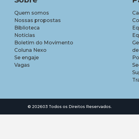
Quem somos
Ca
Nossas propostas
Co
Biblioteca
Eq
Notícias
Eq
Boletim do Movimento
Ge
Coluna Nexo
de
Se engaje
Po
Vagas
Se
Su
Tr
© 202603 Todos os Direitos Reservados.